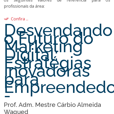
os seguintes valores de referência para os
profissionais da área:
Confira ...
Desvendando
o Futuro do
Marketing
Digital:
Estratégias
Inovadoras
para
Empreendedo
-
Prof. Adm. Mestre Cárbio Almeida
Waqued