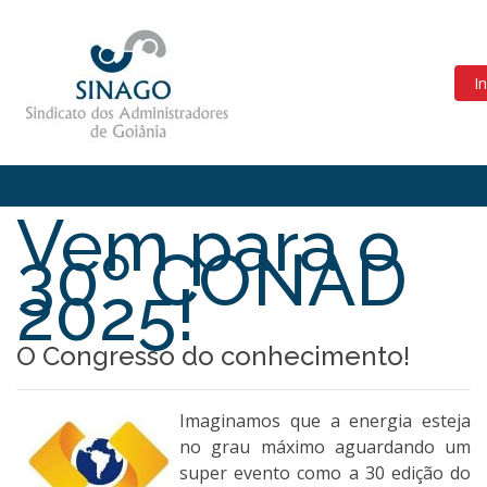
In
Vem para o
30º CONAD
2025!
O Congresso do conhecimento!
Imaginamos que a energia esteja
no grau máximo aguardando um
super evento como a 30 edição do